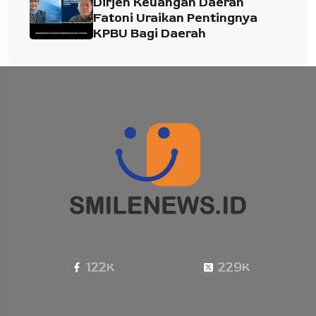
Dirjen Keuangan Daerah
Fatoni Uraikan Pentingnya
KPBU Bagi Daerah
122
229
K
K