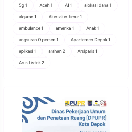
5g 1
Aceh 1
AI 1
alokasi dana 1
alquran 1
Alun-alun timur 1
ambulance 1
amerika 1
Anak 1
angsuran 0 persen 1
Apartemen Depok 1
aplikasi 1
arahan 2
Arsiparis 1
Arus Listrik 2