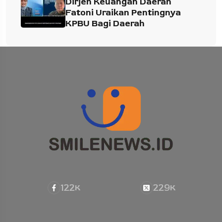
Dirjen Keuangan Daerah
Fatoni Uraikan Pentingnya
KPBU Bagi Daerah
122
229
K
K