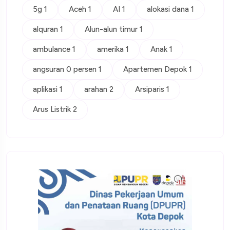
5g 1
Aceh 1
AI 1
alokasi dana 1
alquran 1
Alun-alun timur 1
ambulance 1
amerika 1
Anak 1
angsuran 0 persen 1
Apartemen Depok 1
aplikasi 1
arahan 2
Arsiparis 1
Arus Listrik 2