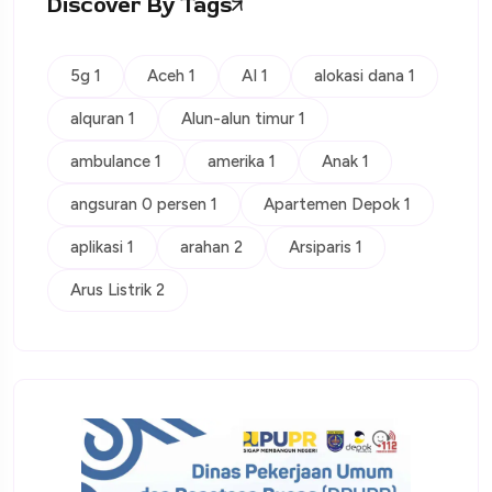
Discover By Tags
5g 1
Aceh 1
AI 1
alokasi dana 1
alquran 1
Alun-alun timur 1
ambulance 1
amerika 1
Anak 1
angsuran 0 persen 1
Apartemen Depok 1
aplikasi 1
arahan 2
Arsiparis 1
Arus Listrik 2