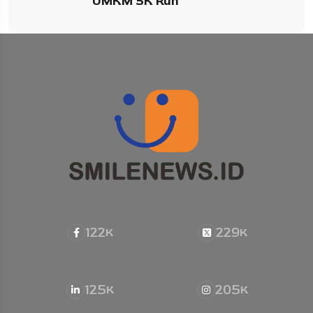
UMKM 5K Run
122
229
K
K
125
205
K
K