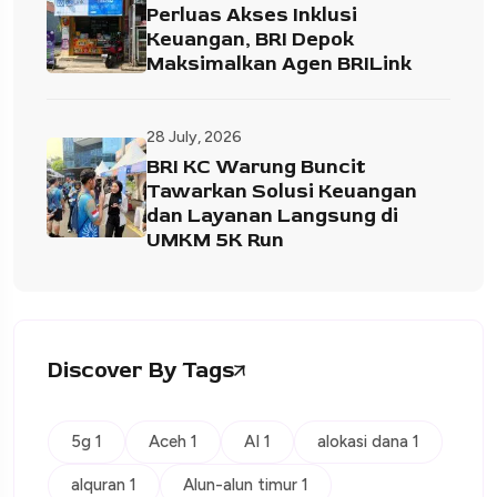
Perluas Akses Inklusi
Keuangan, BRI Depok
Maksimalkan Agen BRILink
28 July, 2026
BRI KC Warung Buncit
Tawarkan Solusi Keuangan
dan Layanan Langsung di
UMKM 5K Run
Discover By Tags
5g 1
Aceh 1
AI 1
alokasi dana 1
alquran 1
Alun-alun timur 1