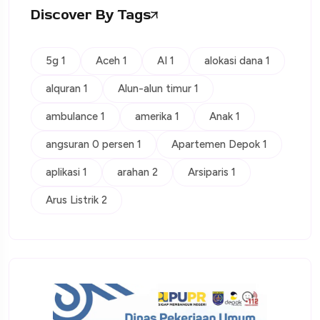
Discover By Tags
5g 1
Aceh 1
AI 1
alokasi dana 1
alquran 1
Alun-alun timur 1
ambulance 1
amerika 1
Anak 1
angsuran 0 persen 1
Apartemen Depok 1
aplikasi 1
arahan 2
Arsiparis 1
Arus Listrik 2