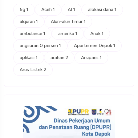
5g 1
Aceh 1
AI 1
alokasi dana 1
alquran 1
Alun-alun timur 1
ambulance 1
amerika 1
Anak 1
angsuran 0 persen 1
Apartemen Depok 1
aplikasi 1
arahan 2
Arsiparis 1
Arus Listrik 2