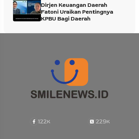
Dirjen Keuangan Daerah
Fatoni Uraikan Pentingnya
KPBU Bagi Daerah
122
229
K
K