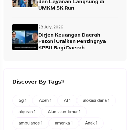
dan Layanan Langsung di
UMKM 5K Run
28 July, 2026
Dirjen Keuangan Daerah
Fatoni Uraikan Pentingnya
KPBU Bagi Daerah
Discover By Tags
5g 1
Aceh 1
AI 1
alokasi dana 1
alquran 1
Alun-alun timur 1
ambulance 1
amerika 1
Anak 1