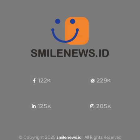
122
229
K
K
125
205
K
K
© Copyright 2025
smilenews.id
| All Rights Reserved