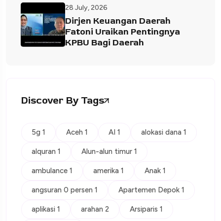
28 July, 2026
Dirjen Keuangan Daerah
Fatoni Uraikan Pentingnya
KPBU Bagi Daerah
Discover By Tags
5g 1
Aceh 1
AI 1
alokasi dana 1
alquran 1
Alun-alun timur 1
ambulance 1
amerika 1
Anak 1
angsuran 0 persen 1
Apartemen Depok 1
aplikasi 1
arahan 2
Arsiparis 1