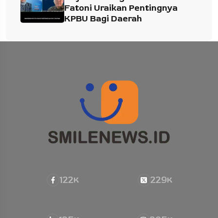
Fatoni Uraikan Pentingnya
KPBU Bagi Daerah
122
229
K
K