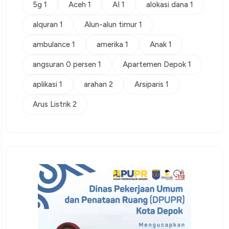
5g 1
Aceh 1
AI 1
alokasi dana 1
alquran 1
Alun-alun timur 1
ambulance 1
amerika 1
Anak 1
angsuran 0 persen 1
Apartemen Depok 1
aplikasi 1
arahan 2
Arsiparis 1
Arus Listrik 2