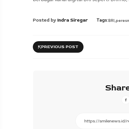
,
Posted by
Indra Siregar
Tags:
BRI
peres
PREVIOUS POST
Share