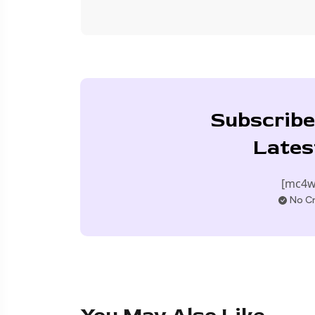
Subscribe
Lates
[mc4w
No Cr