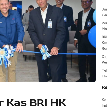
Ju
Ga
Pe
Ma
BR
Ke
Ru
Di
Pe
Te
Le
R
r Kas BRI HK
Ko
In