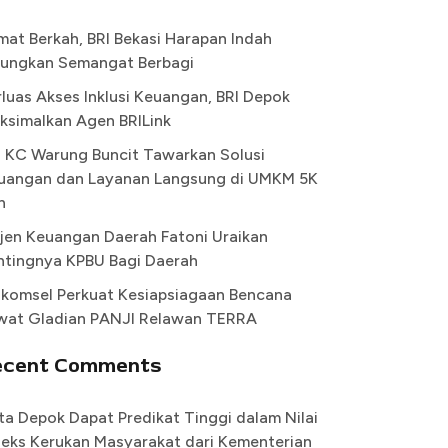
mat Berkah, BRI Bekasi Harapan Indah
ungkan Semangat Berbagi
rluas Akses Inklusi Keuangan, BRI Depok
ksimalkan Agen BRILink
I KC Warung Buncit Tawarkan Solusi
uangan dan Layanan Langsung di UMKM 5K
n
rjen Keuangan Daerah Fatoni Uraikan
ntingnya KPBU Bagi Daerah
lkomsel Perkuat Kesiapsiagaan Bencana
wat Gladian PANJI Relawan TERRA
ecent Comments
ta Depok Dapat Predikat Tinggi dalam Nilai
deks Kerukan Masyarakat dari Kementerian