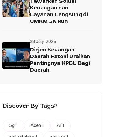
Tawarkan Solusi
Keuangan dan
Layanan Langsung di
UMKM 5K Run
28 July, 2026
Dirjen Keuangan
Daerah Fatoni Uraikan
Pentingnya KPBU Bagi
Daerah
Discover By Tags
5g 1
Aceh 1
AI 1