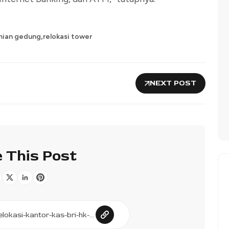
,
mian gedung
relokasi tower
NEXT POST
 This Post