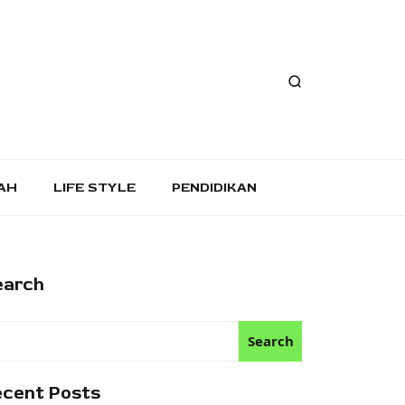
AH
LIFE STYLE
PENDIDIKAN
earch
Search
ecent Posts