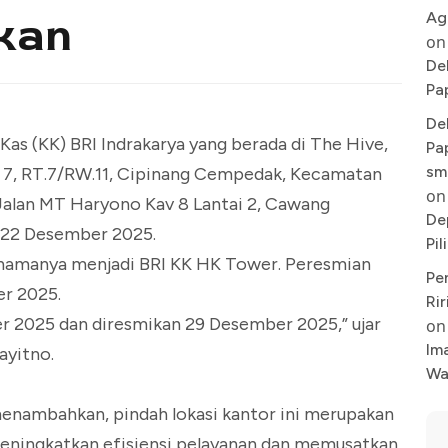
Ag
kan
on
De
Pa
De
Kas (KK) BRI Indrakarya yang berada di The Hive,
Pa
sm
4 7, RT.7/RW.11, Cipinang Cempedak, Kecamatan
on
Jalan MT Haryono Kav 8 Lantai 2, Cawang
De
a 22 Desember 2025.
Pi
 namanya menjadi BRI KK HK Tower. Peresmian
Pe
er 2025.
Rir
er 2025 dan diresmikan 29 Desember 2025,” ujar
on
Im
ayitno.
Wa
menambahkan, pindah lokasi kantor ini merupakan
 meningkatkan efisiensi pelayanan dan memusatkan