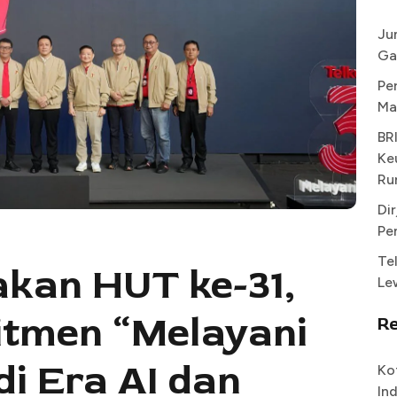
Ju
Ga
Pe
Ma
BR
Ke
Ru
Di
Pe
Te
kan HUT ke-31,
Le
tmen “Melayani
R
di Era AI dan
Ko
In