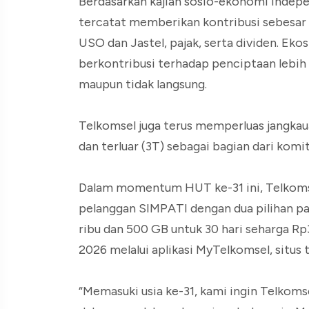
Berdasarkan kajian sosio-ekonomi indep
tercatat memberikan kontribusi sebesar 
USO dan Jastel, pajak, serta dividen. Eko
berkontribusi terhadap penciptaan lebih d
maupun tidak langsung.
Telkomsel juga terus memperluas jangkaua
dan terluar (3T) sebagai bagian dari komi
Dalam momentum HUT ke-31 ini, Telkomse
pelanggan SIMPATI dengan dua pilihan pak
ribu dan 500 GB untuk 30 hari seharga R
2026 melalui aplikasi MyTelkomsel, situs t
“Memasuki usia ke-31, kami ingin Telko