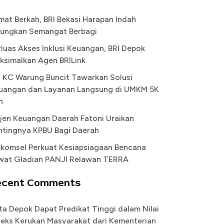
mat Berkah, BRI Bekasi Harapan Indah
ungkan Semangat Berbagi
rluas Akses Inklusi Keuangan, BRI Depok
ksimalkan Agen BRILink
I KC Warung Buncit Tawarkan Solusi
uangan dan Layanan Langsung di UMKM 5K
n
rjen Keuangan Daerah Fatoni Uraikan
ntingnya KPBU Bagi Daerah
lkomsel Perkuat Kesiapsiagaan Bencana
wat Gladian PANJI Relawan TERRA
ecent Comments
ta Depok Dapat Predikat Tinggi dalam Nilai
deks Kerukan Masyarakat dari Kementerian