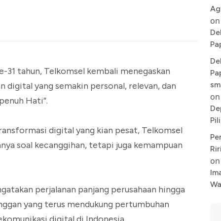
Ag
on
De
Pa
De
e-31 tahun, Telkomsel kembali menegaskan
Pa
sm
digital yang semakin personal, relevan, dan
on
penuh Hati”.
De
Pi
ansformasi digital yang kian pesat, Telkomsel
Pe
anya soal kecanggihan, tetapi juga kemampuan
Rir
on
Im
Wa
gatakan perjalanan panjang perusahaan hingga
elanggan yang terus mendukung pertumbuhan
komunikasi digital di Indonesia.