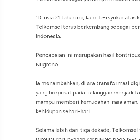
“Di usia 31 tahun ini, kami bersyukur at
Telkomsel terus berkembang sebagai pemi
Indonesia.
Pencapaian ini merupakan hasil kontribusi,
Nugroho.
Ia menambahkan, di era transformasi digit
yang berpusat pada pelanggan menjadi f
mampu memberi kemudahan, rasa aman, d
kehidupan sehari-hari.
Selama lebih dari tiga dekade, Telkomse
Dimulai dari layanan kartuHalo pada 199