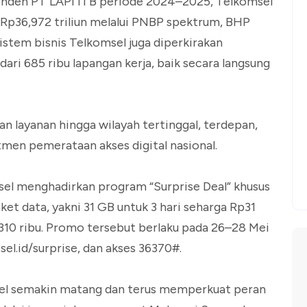
enden PT LAPI ITB periode 2024–2025, Telkomsel
Rp36,972 triliun melalui PNBP spektrum, BHP
sistem bisnis Telkomsel juga diperkirakan
ari 685 ribu lapangan kerja, baik secara langsung
n layanan hingga wilayah tertinggal, terdepan,
tmen pemerataan akses digital nasional.
l menghadirkan program “Surprise Deal” khusus
et data, yakni 31 GB untuk 3 hari seharga Rp31
p310 ribu. Promo tersebut berlaku pada 26–28 Mei
sel.id/surprise, dan akses 36370#.
msel semakin matang dan terus memperkuat peran