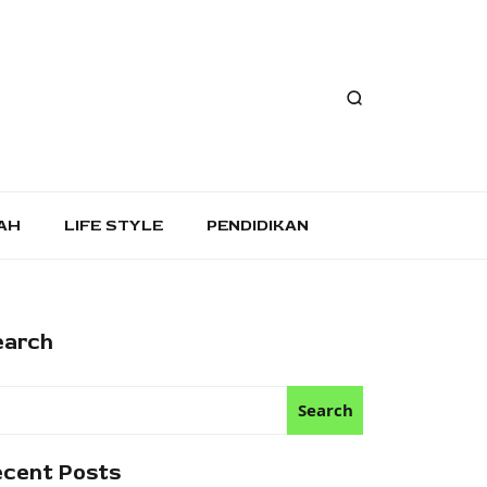
AH
LIFE STYLE
PENDIDIKAN
earch
Search
ecent Posts