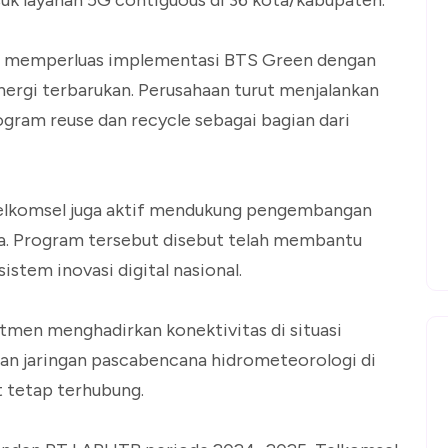
suk layanan 5G contiguous di 36 kota/kabupaten.
erus memperluas implementasi BTS Green dengan
ergi terbarukan. Perusahaan turut menjalankan
ogram reuse dan recycle sebagai bagian dari
Telkomsel juga aktif mendukung pengembangan
sia. Program tersebut disebut telah membantu
stem inovasi digital nasional.
tmen menghadirkan konektivitas di situasi
n jaringan pascabencana hidrometeorologi di
 tetap terhubung.