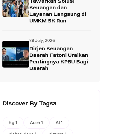
Tawarkan Solusi
Keuangan dan
Layanan Langsung di
UMKM 5K Run
28 July, 2026
Dirjen Keuangan
Daerah Fatoni Uraikan
Pentingnya KPBU Bagi
Daerah
Discover By Tags
5g 1
Aceh 1
AI 1