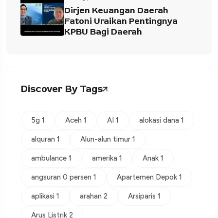
Dirjen Keuangan Daerah
Fatoni Uraikan Pentingnya
KPBU Bagi Daerah
Discover By Tags
5g 1
Aceh 1
AI 1
alokasi dana 1
alquran 1
Alun-alun timur 1
ambulance 1
amerika 1
Anak 1
angsuran 0 persen 1
Apartemen Depok 1
aplikasi 1
arahan 2
Arsiparis 1
Arus Listrik 2