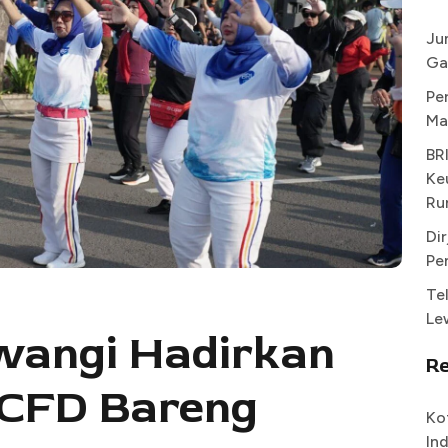
Ju
Ga
Pe
Ma
BR
Ke
Ru
Di
Pe
Te
Le
iwangi Hadirkan
R
 CFD Bareng
Ko
In