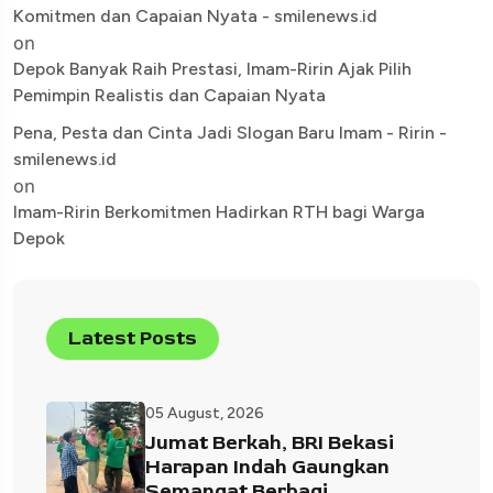
Komitmen dan Capaian Nyata - smilenews.id
on
Depok Banyak Raih Prestasi, Imam-Ririn Ajak Pilih
Pemimpin Realistis dan Capaian Nyata
Pena, Pesta dan Cinta Jadi Slogan Baru Imam - Ririn -
smilenews.id
on
Imam-Ririn Berkomitmen Hadirkan RTH bagi Warga
Depok
Latest Posts
05 August, 2026
Jumat Berkah, BRI Bekasi
Harapan Indah Gaungkan
Semangat Berbagi