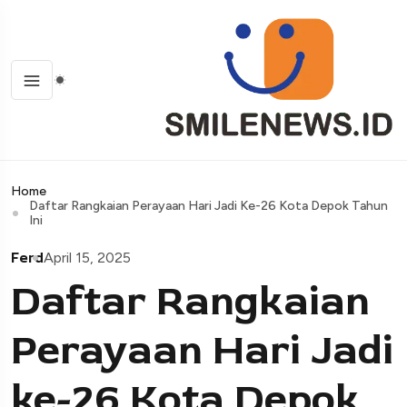
Home
Daftar Rangkaian Perayaan Hari Jadi Ke-26 Kota Depok Tahun
Ini
Ferd
April 15, 2025
Daftar Rangkaian
Perayaan Hari Jadi
ke-26 Kota Depok