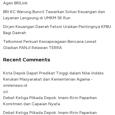
Agen BRILink
BRI KC Warung Buncit Tawarkan Solusi Keuangan dan
Layanan Langsung di UMKM 5K Run
Dirjen Keuangan Daerah Fatoni Uraikan Pentingnya KPBU
Bagi Daerah
Telkomsel Perkuat Kesiapsiagaan Bencana Lewat
Gladian PANJI Relawan TERRA
Recent Comments
Kota Depok Dapat Predikat Tinggi dalam Nilai Indeks
Kerukan Masyarakat dari Kementerian Agama -
smilenews.id
on
Debat Ketiga Pilkada Depok: Imam-Ririn Paparkan
Komitmen dan Capaian Nyata
Debat Ketiga Pilkada Depok: Imam-Ririn Paparkan