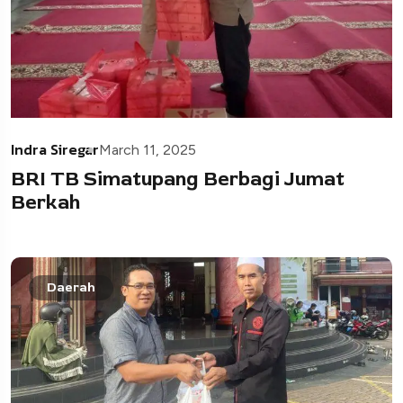
Indra Siregar
March 11, 2025
BRI TB Simatupang Berbagi Jumat
Berkah
Daerah