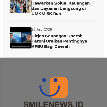
Tawarkan Solusi Keuangan
dan Layanan Langsung di
UMKM 5K Run
28 July, 2026
Dirjen Keuangan Daerah
Fatoni Uraikan Pentingnya
KPBU Bagi Daerah