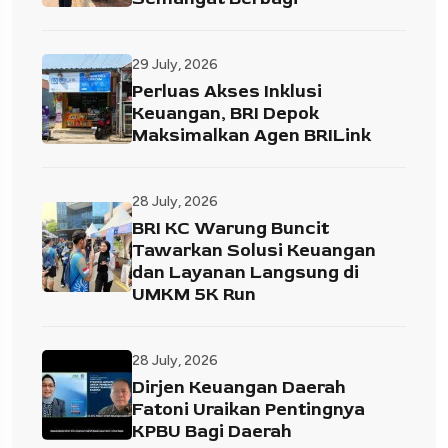
29 July, 2026
Perluas Akses Inklusi
Keuangan, BRI Depok
Maksimalkan Agen BRILink
28 July, 2026
BRI KC Warung Buncit
Tawarkan Solusi Keuangan
dan Layanan Langsung di
UMKM 5K Run
28 July, 2026
Dirjen Keuangan Daerah
Fatoni Uraikan Pentingnya
KPBU Bagi Daerah