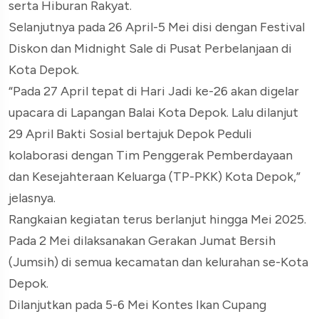
serta Hiburan Rakyat.
Selanjutnya pada 26 April-5 Mei disi dengan Festival
Diskon dan Midnight Sale di Pusat Perbelanjaan di
Kota Depok.
“Pada 27 April tepat di Hari Jadi ke-26 akan digelar
upacara di Lapangan Balai Kota Depok. Lalu dilanjut
29 April Bakti Sosial bertajuk Depok Peduli
kolaborasi dengan Tim Penggerak Pemberdayaan
dan Kesejahteraan Keluarga (TP-PKK) Kota Depok,”
jelasnya.
Rangkaian kegiatan terus berlanjut hingga Mei 2025.
Pada 2 Mei dilaksanakan Gerakan Jumat Bersih
(Jumsih) di semua kecamatan dan kelurahan se-Kota
Depok.
Dilanjutkan pada 5-6 Mei Kontes Ikan Cupang