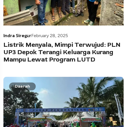
Indra Siregar
February 28, 2025
Listrik Menyala, Mimpi Terwujud: PLN
UP3 Depok Terangi Keluarga Kurang
Mampu Lewat Program LUTD
Daerah