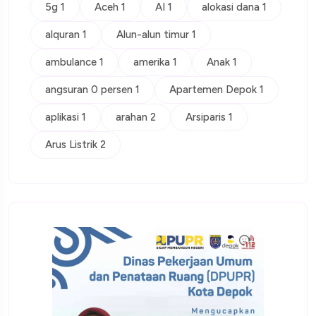
5g 1
Aceh 1
AI 1
alokasi dana 1
alquran 1
Alun-alun timur 1
ambulance 1
amerika 1
Anak 1
angsuran 0 persen 1
Apartemen Depok 1
aplikasi 1
arahan 2
Arsiparis 1
Arus Listrik 2