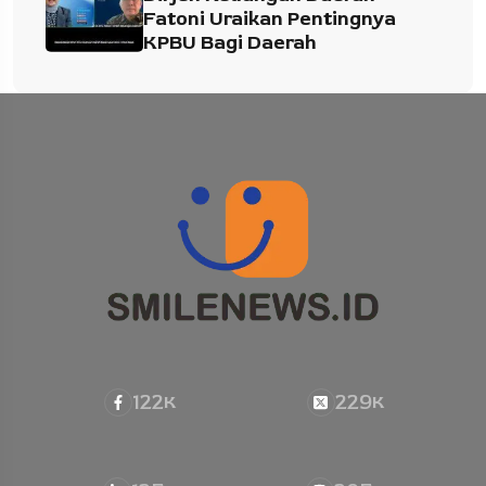
Fatoni Uraikan Pentingnya
KPBU Bagi Daerah
122
229
K
K